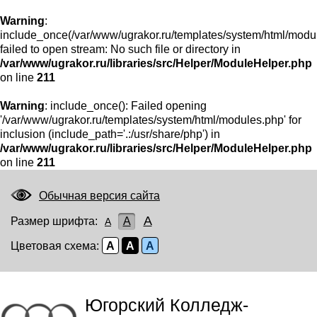
Warning
:
include_once(/var/www/ugrakor.ru/templates/system/html/modu
failed to open stream: No such file or directory in
/var/www/ugrakor.ru/libraries/src/Helper/ModuleHelper.php
on line
211
Warning
: include_once(): Failed opening
'/var/www/ugrakor.ru/templates/system/html/modules.php' for
inclusion (include_path='.:/usr/share/php') in
/var/www/ugrakor.ru/libraries/src/Helper/ModuleHelper.php
on line
211
Обычная версия сайта
A
Размер шрифта:
A
A
Цветовая схема:
A
A
A
Югорский Колледж-