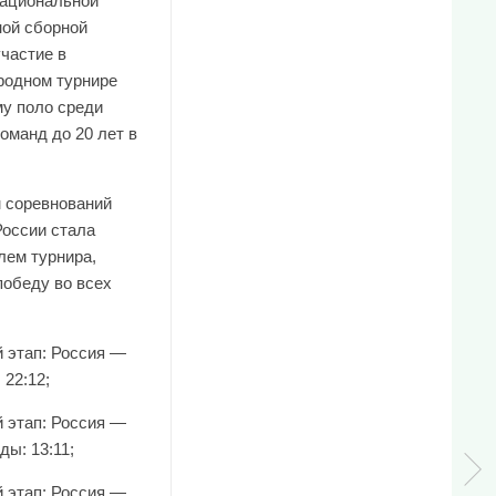
национальной
ой сборной
участие в
одном турнире
му поло среди
оманд до 20 лет в
м соревнований
России стала
лем турнира,
победу во всех
й этап: Россия —
 22:12;
й этап: Россия —
ы: 13:11;
й этап: Россия —