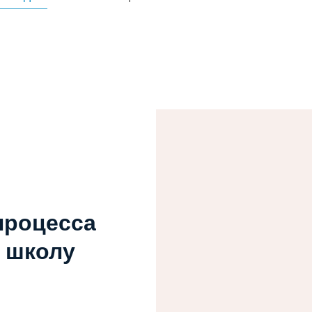
процесса
ь школу