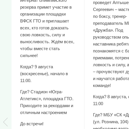
интернат олимпийского
проведет Аптыше
резерва примет участие в
Сергеевич – маст
организации площадки
по боксу, тренер-
ВФСК ГТО и приглашает
преподаватель М
всех, кто готов доказать
«Дружба». Под
свою ловкость, силу и
руководством опы
выносливость. Ждём всех,
наставника ребят
чтобы вместе стать
познакомятся с 
сильнее!
приемами, потре
ловкость и силу, 
Когда? 9 августа
– прочувствуют д
(воскресенье), начало в
и научатся работа
11:00.
команде!
Где? Стадион «Югра-
Когда? 8 августа, 
Атлетикс», площадка ГТО.
11:00
Приходите за рекордами и
отличным настроением
Где? МБУ «СК «Д
(ул. Рознина, 104)
До встречи!
необходимо взять