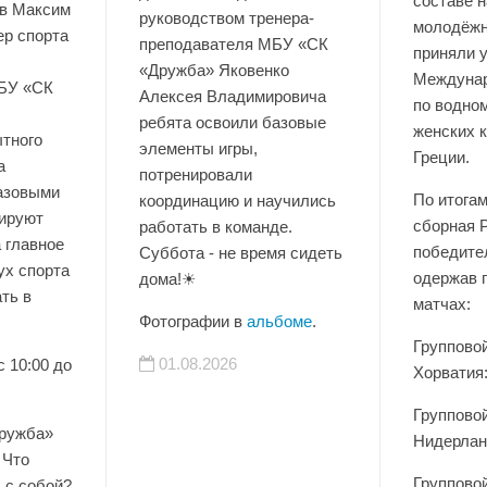
составе 
в Максим
руководством тренера-
молодёжн
ер спорта
преподавателя МБУ «СК
приняли 
«Дружба» Яковенко
Междунар
БУ «СК
Алексея Владимировича
по водно
ребята освоили базовые
женских к
тного
элементы игры,
Греции.
а
потренировали
базовыми
По итога
координацию и научились
нируют
сборная 
работать в команде.
а главное
победите
Суббота - не время сидеть
ух спорта
одержав 
дома!☀
ть в
матчах:
Фотографии в
альбоме
.
Группово
01.08.2026
с 10:00 до
Хорватия:
Группово
ружба»
Нидерланд
 Что
Группово
 с собой?