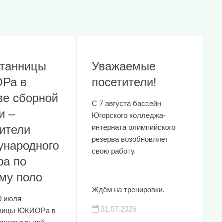
танницы
Уважаемые
Ра в
посетители!
ве сборной
С 7 августа бассейн
и –
Югорского колледжа-
ители
интерната олимпийского
резерва возобновляет
народного
свою работу.
ра по
му поло
Ждём на тренировки.
0 июля
31.07.2026
нницы ЮКИОРа в