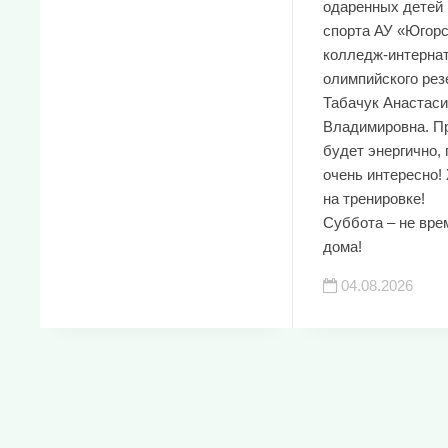
одаренных детей 
спорта АУ «Югор
колледж-интерна
олимпийского рез
Табачук Анастаси
Владимировна. П
будет энергично, 
очень интересно!
на тренировке!
Суббота – не вре
дома!
04.08.2026