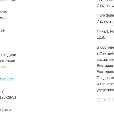
Италия: 1
вку,
Полуфина
ду и
Израиль: 
ное
Финал: Р
12:8.
В состав
в Ханты-
проходили
воспита
зательно
Виктория
ь по
Екатерин
Поздравл
ud/69f0...
и тренерс
уверенно
ы?
 176-28-51
31.07.2
держки