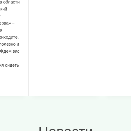
в области
ский
т
ерва» –
я
риходите,
полезно и
 Ждем вас
мя сидеть