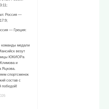
3:11;
л: Россия —
17:9;
оссия — Греция:
е команды медали
Мансийск везут
нницы ЮКИОРа
 Климова и
а Яцкова.
яем спортсменок
кий состав с
й победой!
026