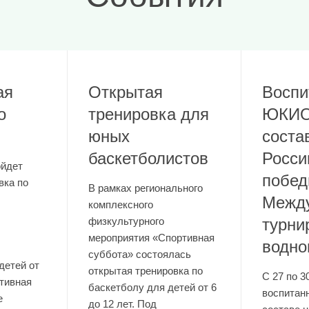
ая
Открытая
Воспи
о
тренировка для
ЮКИО
юных
соста
баскетболистов
Росси
ойдет
побед
вка по
В рамках регионального
Между
комплексного
физкультурного
турни
мероприятия «Спортивная
водно
суббота» состоялась
детей от
открытая тренировка по
С 27 по 3
ртивная
баскетболу для детей от 6
воспита
е
до 12 лет. Под