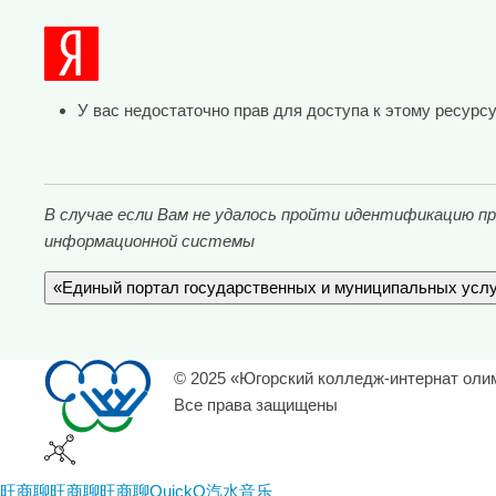
Контактная информация
График личного приема граждан
У вас недостаточно прав для доступа к этому ресурсу
В случае если Вам не удалось пройти идентификацию п
информационной системы
«Единый портал государственных и муниципальных услу
© 2025 «Югорский колледж-интернат оли
Все права защищены
旺商聊
旺商聊
旺商聊
QuickQ
汽水音乐