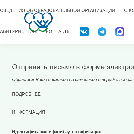
СВЕДЕНИЯ ОБ ОБРАЗОВАТЕЛЬНОЙ ОРГАНИЗАЦИИ
О К
АБИТУРИЕНТАМ
КОНТАКТЫ
Отправить письмо в форме электро
Обращаем Ваше внимание на изменения в порядке направ
ПОДРОБНЕЕ
Информируем Вас о том. что с 30 марта 2025 года в со
ИНФОРМАЦИЯ
Федерации»
вводится обязательная процедура идентифи
государственного органа или органа местного самоуправ
Порядок рассмотрения обращений граждан
телекоммуникационной сети «Интернет».Направление гр
Идентификация и (или) аутентификация