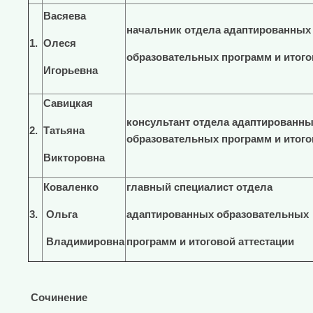
Васяева
начальник отдела адаптированных
1.
Олеся
образовательных программ и итого
Игорьевна
Савицкая
консультант отдела адаптированн
2.
Татьяна
образовательных программ и итого
Викторовна
Коваленко
главный специалист отдела
3.
Ольга
адаптированных образовательных
Владимировна
программ и итоговой аттестации
Сочинение