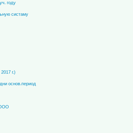
ч. году
льную систаму
017 г.)
дни основ.период
 ООО