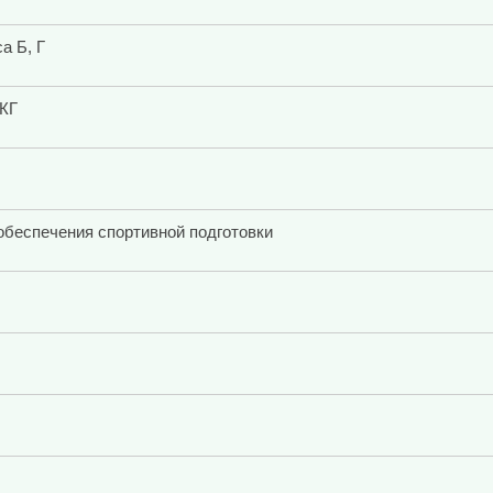
а Б, Г
оКГ
обеспечения спортивной подготовки