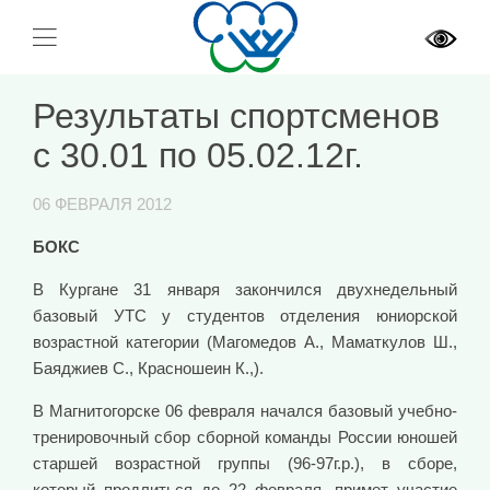
Результаты спортсменов
с 30.01 по 05.02.12г.
06 ФЕВРАЛЯ 2012
БОКС
В Кургане 31 января закончился двухнедельный
базовый УТС у студентов отделения юниорской
возрастной категории (Магомедов А., Маматкулов Ш.,
Баяджиев С., Красношеин К.,).
В Магнитогорске 06 февраля начался базовый учебно-
тренировочный сбор сборной команды России юношей
старшей возрастной группы (96-97г.р.), в сборе,
который продлиться до 22 февраля, примет участие