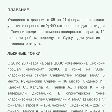
ПЛАВАНИЕ
Учащиеся отделения с 05 по 11 февраля принимают
участие в первенстве УрФО которое проходит в эти дни
в Тюмени среди спортсменов юниорского возраста, 12
февраля ребята переедут в Сургут для участия в
чемпионате округа.
ЛЫЖНЫЕ ГОНКИ
С 28 по 29 января на базе ЦВЗС «Жемчужина Сибири»
прошел чемпионат УрФО. В гонке на 30км.
классическим стилем Сафиуллтин Рифат занял 6
место, Рукшинский Сергей – 36 место, Сиденко И.,
Канюка С., Капула И., Таипов А., Петров К. – не
завершили дистанцию. В спринтерской гонке
классическим стилем Сафиуллин Р. занял 11 место в п/
финале, Петров К. – 16м. ч/финал., Сиденко И. – 22м. ч/
финал., Таипов А. – 30м. ч/финал., Капула И. – 42м. в