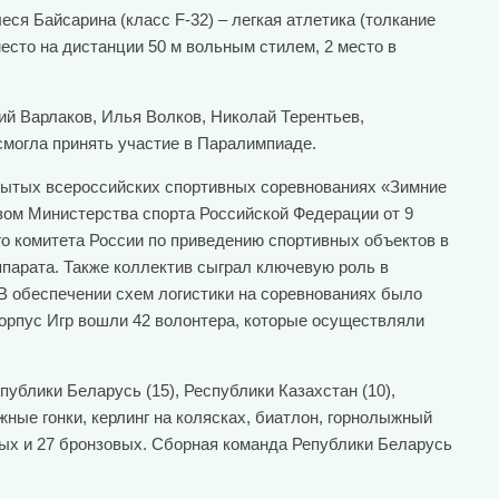
ся Байсарина (класс F-32) – легкая атлетика (толкание
место на дистанции 50 м вольным стилем, 2 место в
ий Варлаков, Илья Волков, Николай Терентьев,
смогла принять участие в Паралимпиаде.
ткрытых всероссийских спортивных соревнованиях «Зимние
зом Министерства спорта Российской Федерации от 9
го комитета России по приведению спортивных объектов в
ппарата. Также коллектив сыграл ключевую роль в
 В обеспечении схем логистики на соревнованиях было
корпус Игр вошли 42 волонтера, которые осуществляли
ублики Беларусь (15), Республики Казахстан (10),
жные гонки, керлинг на колясках, биатлон, горнолыжный
ных и 27 бронзовых. Сборная команда Републики Беларусь