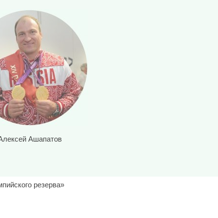
Алексей Ашапатов
мпийского резерва»