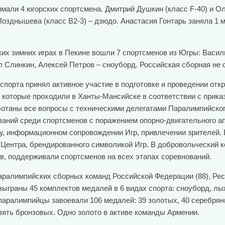
мали 4 югорских спортсмена. Дмитрий Душкин (класс F-40) и Оле
 Позднышева (класс В2-3) – дзюдо. Анастасия Гонтарь заняла 1 
их зимних играх в Пекине вошли 7 спортсменов из Югры: Васил
 Слинкин, Алексей Петров – сноуборд. Российская сборная не 
о спорта принял активное участие в подготовке и проведении о
 которые проходили в Ханты-Мансийске в соответствии с прика
аботаны все вопросы с техническими делегатами Паралимпийско
ваний среди спортсменов с поражением опорно-двигательного а
ту, информационном сопровождении Игр, привлечении зрителей.
 Центра, брендированного символикой Игр. В добровольческий 
, поддерживали спортсменов на всех этапах соревнований.
ралимпийских сборных команд Российской Федерации (88), Респ
зыграны 45 комплектов медалей в 6 видах спорта: сноуборд, лы
е паралимпийцы завоевали 106 медалей: 39 золотых, 40 серебря
вять бронзовых. Одно золото в активе команды Армении.