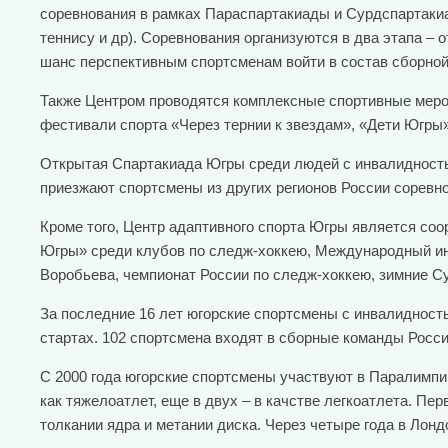
соревнования в рамках Параспартакиады и Сурдспартакиа
теннису и др). Соревнования организуются в два этапа –
шанс перспективным спортсменам войти в состав сборной
Также Центром проводятся комплексные спортивные меро
фестивали спорта «Через тернии к звездам», «Дети Югры»,
Открытая Спартакиада Югры среди людей с инвалидностью
приезжают спортсмены из других регионов России соревно
Кроме того, Центр адаптивного спорта Югры является со
Югры» среди клубов по следж-хоккею, Международный инк
Воробьева, чемпионат России по следж-хоккею, зимние Су
За последние 16 лет югорские спортсмены с инвалидность
стартах. 102 спортсмена входят в сборные команды Росси
С 2000 года югорские спортсмены участвуют в Паралимпи
как тяжелоатлет, еще в двух – в качстве легкоатлета. П
толкании ядра и метании диска. Через четыре года в Лонд