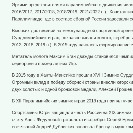
Яркими представителями паралимпийского движения являю
2016/2017, 2017/2018, 2018/2019, 2021/2022 гг.). Конста
Паралимпиаде, где в составе сборной России завоевали с
Высоких достижений на международной спортивной арене 
Сурдлимпийских играх, где завоевывали золото, серебро
2013, 2018, 2019 гг.). В 2019 году началось формировани
Метатель молота Максим Бган дважды становился чемпио
серебряный призер летних Игр.
В 2015 году в Ханты-Мансийке прошли XVIII Зимние Сурд
Огромный вклад в победу сборной страны внесли югорск
двух золотых и одной бронзовой медали, Алексей Грошев 
В XII Паралимпийских зимних играх 2018 года принял уча
Спортсмены Югры защищали честь России на XIX зимних С
счету Анны Федуловой три золота и серебро. Сергей Ер
состязаний Андрей Дубовских завоевал бронзу в мужском