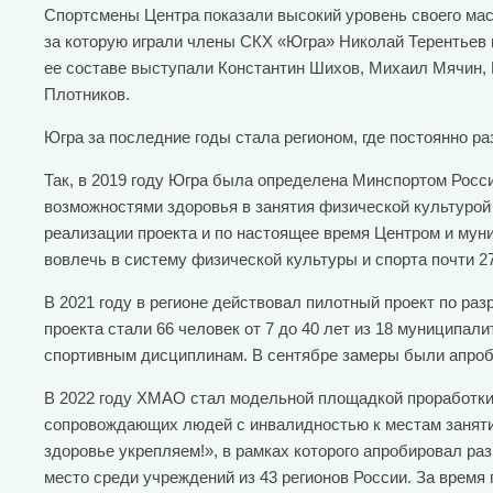
Спортсмены Центра показали высокий уровень своего мас
за которую играли члены СКХ «Югра» Николай Терентьев 
ее составе выступали Константин Шихов, Михаил Мячин, 
Плотников.
Югра за последние годы стала регионом, где постоянно р
Так, в 2019 году Югра была определена Минспортом Росс
возможностями здоровья в занятия физической культурой
реализации проекта и по настоящее время Центром и мун
вовлечь в систему физической культуры и спорта почти 
В 2021 году в регионе действовал пилотный проект по р
проекта стали 66 человек от 7 до 40 лет из 18 муниципа
спортивным дисциплинам. В сентябре замеры были апроб
В 2022 году ХМАО стал модельной площадкой проработки 
сопровождающих людей с инвалидностью к местам занятий
здоровье укрепляем!», в рамках которого апробировал ра
место среди учреждений из 43 регионов России. За врем