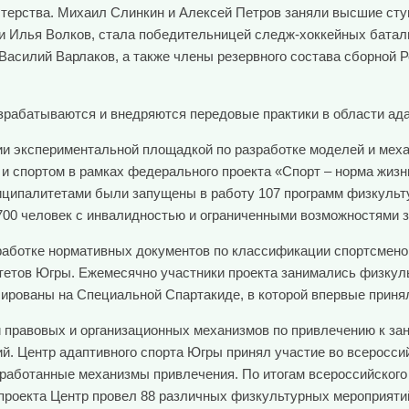
терства. Михаил Слинкин и Алексей Петров заняли высшие ступ
и Илья Волков, стала победительницей следж-хоккейных батали
Василий Варлаков, а также члены резервного состава сборной 
азрабатываются и внедряются передовые практики в области ада
ии экспериментальной площадкой по разработке моделей и мех
 и спортом в рамках федерального проекта «Спорт – норма жизн
иципалитетами были запущены в работу 107 программ физкульт
2700 человек с инвалидностью и ограниченными возможностями 
азработке нормативных документов по классификации спортсме
литетов Югры. Ежемесячно участники проекта занимались физку
ированы на Специальной Спартакиде, в которой впервые приня
правовых и организационных механизмов по привлечению к зан
. Центр адаптивного спорта Югры принял участие во всеросси
зработанные механизмы привлечения. По итогам всероссийского
я проекта Центр провел 88 различных физкультурных мероприяти