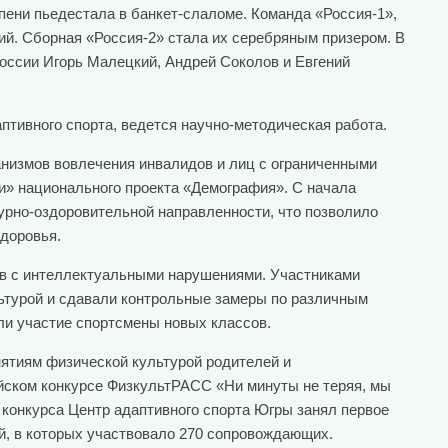
ени пьедестала в банкет-слаломе. Команда «Россия-1»,
й. Сборная «Россия-2» стала их серебряным призером. В
России Игорь Малецкий, Андрей Соколов и Евгений
птивного спорта, ведется научно-методическая работа.
анизмов вовлечения инвалидов и лиц с ограниченными
и» национального проекта «Демография». С начала
урно-оздоровительной направленности, что позволило
здоровья.
нов с интеллектуальными нарушениями. Участниками
льтурой и сдавали контрольные замеры по различным
ли участие спортсмены новых классов.
ятиям физической культурой родителей и
йском конкурсе ФизкультРАСС «Ни минуты не теряя, мы
 конкурса Центр адаптивного спорта Югры занял первое
й, в которых участвовало 270 сопровождающих.