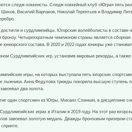
тся следж-хоккеисты. Следж-хоккейный клуб «Югра» пять раз 
нтин Шихов, Василий Варлаков, Николай Терентьев и Владимир Л
еребро.
достигли и сурдлимпийцы. Югорские волейболисты в составе н
 и бронзу. Четырехкратным чемпионом страны является сборная
е ее юниорского состава. В 2020 и 2022 годах юниоры уже станов
ном Сурдлимпийских игр, установив мировые рекорды, а также
лимпийские игры, на которых выступали пять югорских спортсме
ие лыжники. Анна Федулова трижды покорила высшую ступень п
завоевал два золота.
стие один спортсмен из Югры, Михаил Слинкин, в дисциплине с
урдлимпийских играх в Италии в 2019 году. На этот раз югорск
милов завоевал золотую медаль. Дважды бронзовым призером с
 спринте.