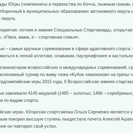
ды Югры (чемпионаты и первенства по бочча, лыжным гонкам, п
 отборочный в муниципальных образованиях автономного округа
 округа.
приятия: летняя и зимняя Специальные Спартакиады, открытая
 «Папа, мама, я – спортивная семья».
 – самые крупные соревнования в сфере адаптивного спорта. С
ваться в легкой атлетике, плавании, пауэрлифтинге и настольно
организатором всероссийских и международных соревнований, 
люзивный турнир по жиму лежа «Кубок чемпионов» на призы чем
рдлимпийские игры 2015 года, II Всероссийская зимняя спартак
ю завоевали 4145 медалей (1485 – золотых; 1466 – серебряных
и по видам спорта.
йских играх. Югорская спортсменка Ольга Сергиенко является 
ервым покорил высшую ступень пьедестала почета Алексей Ашапа
оне он повторил свой успех.