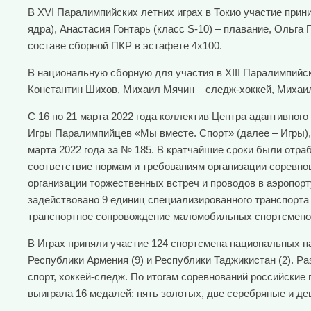
В XVI Паралимпийских летних играх в Токио участие прини
ядра), Анастасия Гонтарь (класс S-10) – плавание, Ольга
составе сборной ПКР в эстафете 4х100.
В национальную сборную для участия в XIII Паралимпийск
Константин Шихов, Михаил Мячин – следж-хоккей, Михаил
С 16 по 21 марта 2022 года коллектив Центра адаптивног
Игры Паралимпийцев «Мы вместе. Спорт» (далее – Игры),
марта 2022 года за № 185. В кратчайшие сроки были отр
соответствие нормам и требованиям организации соревно
организации торжественных встреч и проводов в аэропор
задействовано 9 единиц специализированного транспорта
транспортное сопровождение маломобильных спортсменов
В Играх приняли участие 124 спортсмена национальных па
Республики Армения (9) и Республики Таджикистан (2). Ра
спорт, хоккей-следж. По итогам соревнований российски
выиграла 16 медалей: пять золотых, две серебряные и де