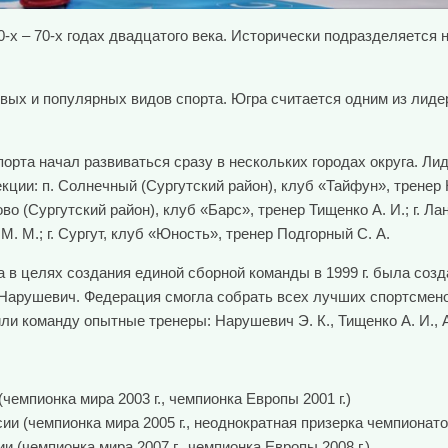
-х – 70-х годах двадцатого века. Исторически подразделяется н
ых и популярных видов спорта. Югра считается одним из лидер
спорта начал развиваться сразу в нескольких городах округа. Л
ции: п. Солнечный (Сургутский район), клуб «Тайфун», тренер Н
ово (Сургутский район), клуб «Барс», тренер Тищенко А. И.; г. Ла
М. М.; г. Сургут, клуб «Юность», тренер Подгорный С. А.
а в целях создания единой сборной команды в 1999 г. была со
Нарушевич. Федерация смогла собрать всех лучших спортсменов
и команду опытные тренеры: Нарушевич Э. К., Тищенко А. И., Аб
емпионка мира 2003 г., чемпионка Европы 2001 г.)
и (чемпионка мира 2005 г., неоднократная призерка чемпионато
(чемпионка мира 2007 г., чемпионка Европы 2008 г.)