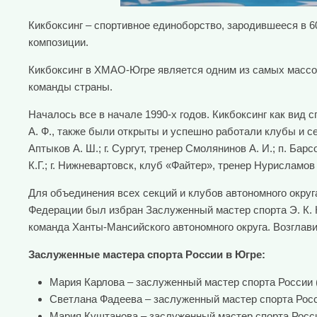
Кикбоксинг – спортивное единоборство, зародившееся в 60
композиции.
Кикбоксинг в ХМАО-Югре является одним из самых массов
команды страны.
Началось все в начале 1990-х годов. Кикбоксинг как вид 
А. Ф., также были открыты и успешно работали клубы и сек
Аптыков А. Ш.; г. Сургут, тренер Смолянинов А. И.; п. Барс
К.Г.; г. Нижневартовск, клуб «Файтер», тренер Нурисламов 
Для объединения всех секций и клубов автономного округ
Федерации был избран Заслуженный мастер спорта Э. К. 
команда Ханты-Мансийского автономного округа. Возглавил
Заслуженные мастера спорта России в Югре:
Мария Карлова – заслуженный мастер спорта России (ч
Светлана Фадеева – заслуженный мастер спорта Росси
Мария Куштанова – заслуженный мастер спорта России 