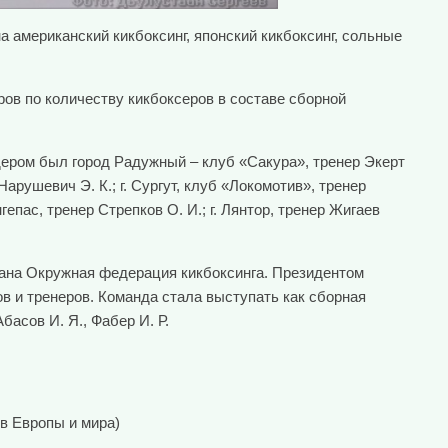
а американский кикбоксинг, японский кикбоксинг, сольные
ов по количеству кикбоксеров в составе сборной
идером был город Радужный – клуб «Сакура», тренер Экерт
арушевич Э. К.; г. Сургут, клуб «Локомотив», тренер
нгепас, тренер Стрепков О. И.; г. Лянтор, тренер Жигаев
здана Окружная федерация кикбоксинга. Президентом
 и тренеров. Команда стала выступать как сборная
асов И. Я., Фабер И. Р.
в Европы и мира)