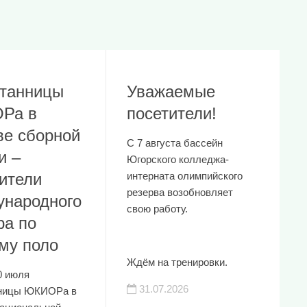
танницы
Уважаемые
Ра в
посетители!
ве сборной
С 7 августа бассейн
и –
Югорского колледжа-
ители
интерната олимпийского
резерва возобновляет
народного
свою работу.
ра по
му поло
Ждём на тренировки.
0 июля
31.07.2026
нницы ЮКИОРа в