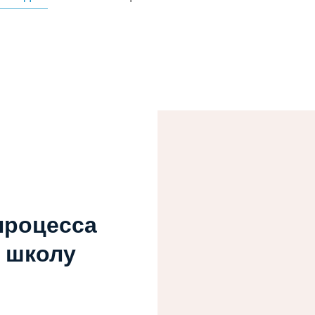
процесса
ь школу