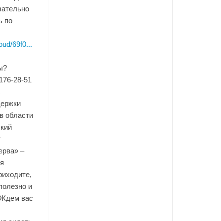
зательно
ь по
ud/69f0...
ы?
 176-28-51
держки
в области
ский
т
ерва» –
я
риходите,
полезно и
 Ждем вас