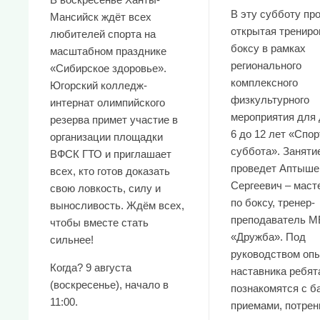
В эту субботу пр
Мансийск ждёт всех
открытая трениро
любителей спорта на
боксу в рамках
масштабном празднике
регионального
«Сибирское здоровье».
комплексного
Югорский колледж-
физкультурного
интернат олимпийского
мероприятия для 
резерва примет участие в
6 до 12 лет «Спо
организации площадки
суббота». Заняти
ВФСК ГТО и приглашает
проведет Аптыше
всех, кто готов доказать
Сергеевич – маст
свою ловкость, силу и
по боксу, тренер-
выносливость. Ждём всех,
преподаватель М
чтобы вместе стать
«Дружба». Под
сильнее!
руководством опы
Когда? 9 августа
наставника ребят
(воскресенье), начало в
познакомятся с 
11:00.
приемами, потре