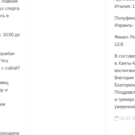
а главное
Италия: 1
ух спорта
ть в
Полуфина
Израиль: 
с 10:00 до
Финал: Р
12:8.
ружба»
В состав
 Что
в Ханты-
 с собой?
воспита
Виктория
вку,
Екатерин
ду и
Поздравл
и тренерс
ное
уверенно
31.07.2
проходили