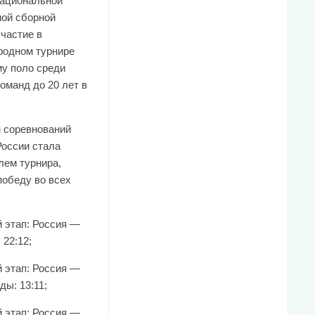
национальной
ой сборной
участие в
одном турнире
му поло среди
оманд до 20 лет в
м соревнований
России стала
лем турнира,
победу во всех
й этап: Россия —
 22:12;
й этап: Россия —
ы: 13:11;
й этап: Россия —