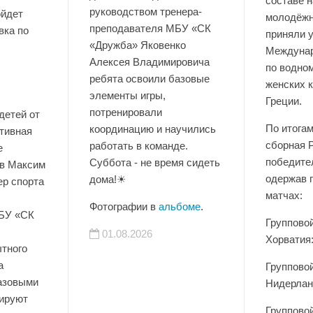
составе 
руководством тренера-
ойдет
молодёжн
преподавателя МБУ «СК
вка по
приняли 
«Дружба» Яковенко
Междунар
Алексея Владимировича
по водно
ребята освоили базовые
женских к
элементы игры,
Греции.
потренировали
детей от
По итога
координацию и научились
ртивная
сборная 
работать в команде.
е
победите
Суббота - не время сидеть
в Максим
одержав 
дома!☀
ер спорта
матчах:
Фотографии в
альбоме
.
БУ «СК
Группово
01.08.2026
Хорватия:
тного
а
Группово
базовыми
Нидерланд
нируют
Группово