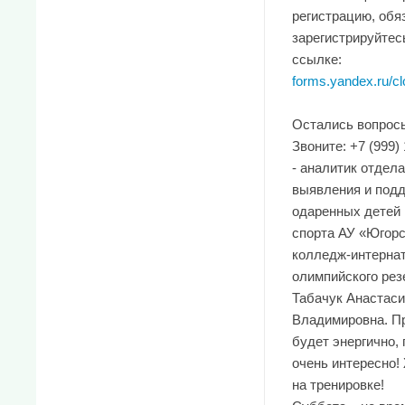
регистрацию, обя
зарегистрируйтес
ссылке:
forms.yandex.ru/clo
Остались вопрос
Звоните: +7 (999)
- аналитик отдела
выявления и под
одаренных детей 
спорта АУ «Югор
колледж-интерна
олимпийского рез
Табачук Анастаси
Владимировна. П
будет энергично, 
очень интересно!
на тренировке!