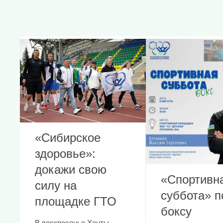
«Сибирское
здоровье»:
докажи свою
«Спортивн
силу на
суббота» п
площадке ГТО
боксу
В воскресенье Ханты-