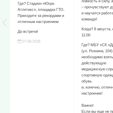
ловкость и силу, 
Где? Стадион «Югра-
– прочувствуют д
Атлетикс», площадка ГТО.
и научатся работа
Приходите за рекордами и
команде!
отличным настроением
Когда? 8 августа, 
До встречи!
11:00
07.08.2026
Где? МБУ «СК «Д
(ул. Рознина, 104)
необходимо взять
действующую
медицинскую спра
спортивную одеж
обувь
и, конечно, отлич
настроение!
Важно!
Если вы еще не 