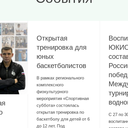
Открытая
Воспи
тренировка для
ЮКИО
юных
соста
баскетболистов
Росси
побед
В рамках регионального
Между
комплексного
физкультурного
турни
мероприятия «Спортивная
водно
ая
суббота» состоялась
о
открытая тренировка по
С 27 по 3
баскетболу для детей от 6
воспита
до 12 лет. Под