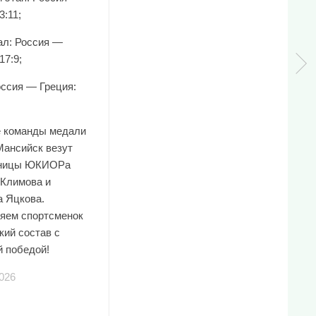
3:11;
л: Россия —
17:9;
оссия — Греция:
е команды медали
Мансийск везут
нницы ЮКИОРа
 Климова и
а Яцкова.
яем спортсменок
кий состав с
й победой!
026