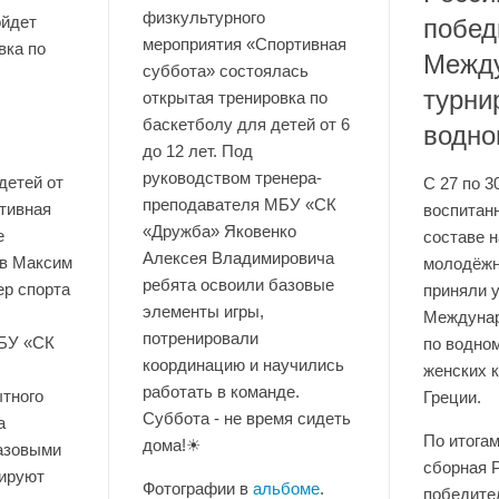
физкультурного
ойдет
побед
мероприятия «Спортивная
вка по
Между
суббота» состоялась
турни
открытая тренировка по
баскетболу для детей от 6
водно
до 12 лет. Под
руководством тренера-
детей от
С 27 по 3
преподавателя МБУ «СК
ртивная
воспита
«Дружба» Яковенко
е
составе 
Алексея Владимировича
в Максим
молодёжн
ребята освоили базовые
ер спорта
приняли 
элементы игры,
Междунар
потренировали
БУ «СК
по водно
координацию и научились
женских к
работать в команде.
тного
Греции.
Суббота - не время сидеть
а
По итога
дома!☀
базовыми
сборная 
нируют
Фотографии в
альбоме
.
победите