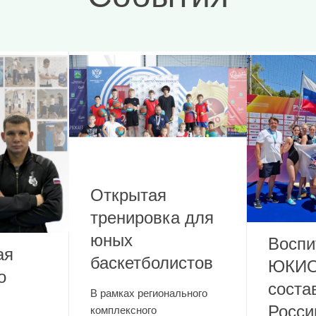
Открытая
тренировка для
юных
Воспи
ая
баскетболистов
ЮКИО
о
соста
В рамках регионального
Росси
комплексного