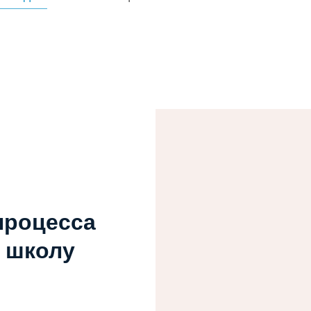
процесса
ь школу