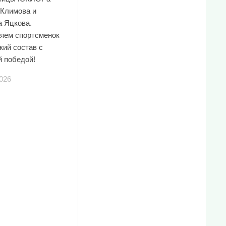
 Климова и
а Яцкова.
яем спортсменок
кий состав с
й победой!
026