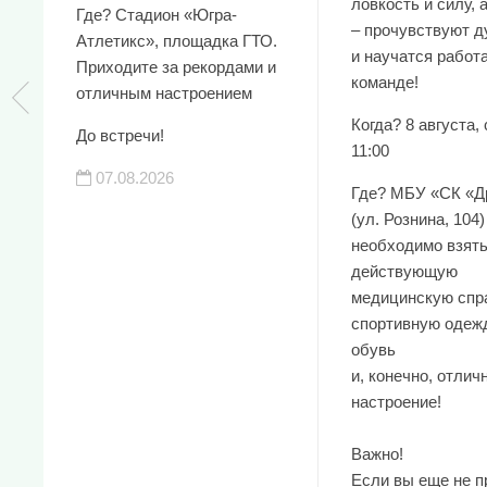
ловкость и силу, 
Где? Стадион «Югра-
– прочувствуют д
Атлетикс», площадка ГТО.
и научатся работа
Приходите за рекордами и
команде!
отличным настроением
Когда? 8 августа, 
До встречи!
11:00
07.08.2026
Где? МБУ «СК «Д
(ул. Рознина, 104)
необходимо взять
действующую
медицинскую спра
спортивную одеж
обувь
и, конечно, отлич
настроение!
Важно!
Если вы еще не 