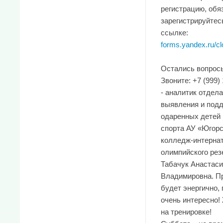
регистрацию, обя
зарегистрируйтес
ссылке:
forms.yandex.ru/clo
Остались вопрос
Звоните: +7 (999)
- аналитик отдела
выявления и под
одаренных детей 
спорта АУ «Югор
колледж-интерна
олимпийского рез
Табачук Анастаси
Владимировна. П
будет энергично, 
очень интересно!
на тренировке!