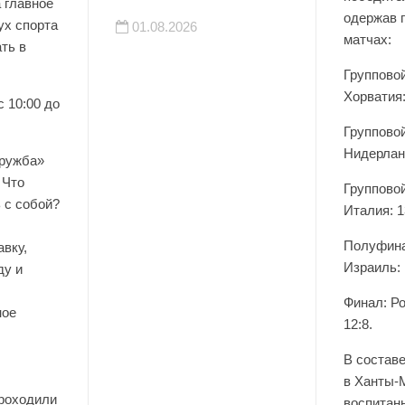
а главное
одержав 
ух спорта
01.08.2026
матчах:
ть в
Группово
Хорватия:
с 10:00 до
Группово
Нидерланд
ружба»
 Что
Группово
 с собой?
Италия: 1
Полуфина
вку,
Израиль: 
ду и
Финал: Р
ное
12:8.
В состав
в Ханты-
проходили
воспита