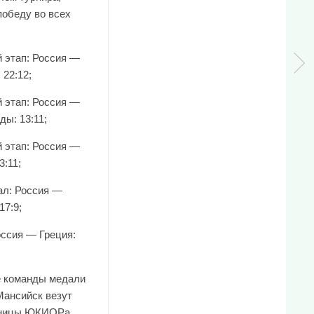
победу во всех
й этап: Россия —
 22:12;
й этап: Россия —
ы: 13:11;
й этап: Россия —
3:11;
л: Россия —
17:9;
оссия — Греция:
е команды медали
Мансийск везут
нницы ЮКИОРа