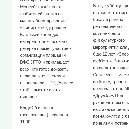
В эту субботу пр
Мансийск ждёт всех
открытая трениро
любителей спорта на
боксу в рамках
масштабном празднике
регионального
«Сибирское здоровье».
комплексного
Югорский колледж-
физкультурного
интернат олимпийского
мероприятия для 
резерва примет участие в
6 до 12 лет «Спо
организации площадки
суббота». Заняти
ВФСК ГТО и приглашает
проведет Аптыше
всех, кто готов доказать
Сергеевич – маст
свою ловкость, силу и
по боксу, тренер-
выносливость. Ждём всех,
преподаватель М
чтобы вместе стать
«Дружба». Под
сильнее!
руководством опы
Когда? 9 августа
наставника ребят
(воскресенье), начало в
познакомятся с 
11:00.
приемами, потре