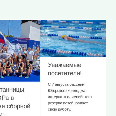
Уважаемые
посетители!
С 7 августа бассейн
танницы
Югорского колледжа-
Ра в
интерната олимпийского
резерва возобновляет
ве сборной
свою работу.
и –