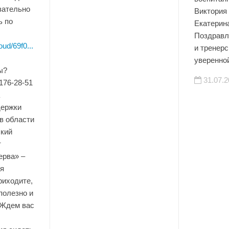
зательно
Виктория
ь по
Екатерин
Поздравл
ud/69f0...
и тренерс
уверенно
ы?
31.07.2
 176-28-51
держки
в области
ский
т
ерва» –
я
риходите,
полезно и
 Ждем вас