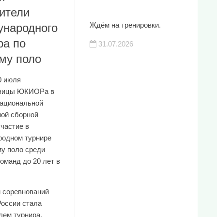
ители
Ждём на тренировки.
народного
ра по
31.07.2026
му поло
0 июля
нницы ЮКИОРа в
национальной
ой сборной
участие в
одном турнире
му поло среди
оманд до 20 лет в
м соревнований
России стала
лем турнира,