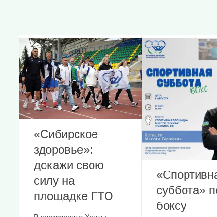
«Сибирское
здоровье»:
докажи свою
«Спортивн
силу на
суббота» п
площадке ГТО
боксу
В воскресенье Ханты-